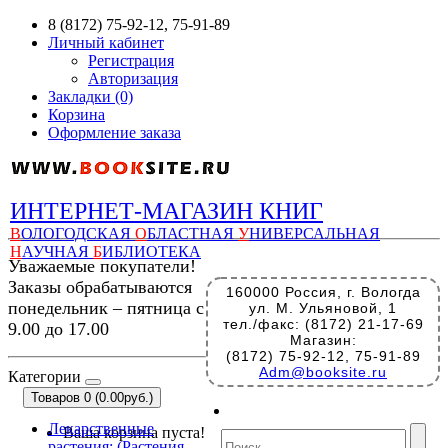
8 (8172) 75-92-12, 75-91-89
Личный кабинет
Регистрация
Авторизация
Закладки (0)
Корзина
Оформление заказа
ИНТЕРНЕТ-МАГАЗИН КНИГ
В
ОЛОГОДСКАЯ
О
БЛАСТНАЯ
У
НИВЕРСАЛЬНАЯ
Н
АУЧНАЯ
Б
ИБЛИОТЕКА
Уважаемые покупатели!
Заказы обрабатываются
160000 Россия, г. Вологда
понедельник – пятница с
ул. М. Ульяновой, 1
тел./факс: (8172) 21-17-69
9.00 до 17.00
Магазин:
(8172) 75-92-12, 75-91-89
Adm@booksite.ru
Категории
Товаров 0 (0.00руб.)
Лекарственные
Ваша корзина пуста!
растения: (Растения-