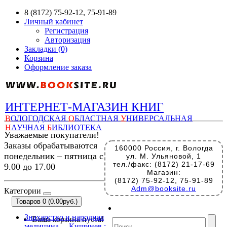
8 (8172) 75-92-12, 75-91-89
Личный кабинет
Регистрация
Авторизация
Закладки (0)
Корзина
Оформление заказа
ИНТЕРНЕТ-МАГАЗИН КНИГ
В
ОЛОГОДСКАЯ
О
БЛАСТНАЯ
У
НИВЕРСАЛЬНАЯ
Н
АУЧНАЯ
Б
ИБЛИОТЕКА
Уважаемые покупатели!
Заказы обрабатываются
160000 Россия, г. Вологда
понедельник – пятница с
ул. М. Ульяновой, 1
тел./факс: (8172) 21-17-69
9.00 до 17.00
Магазин:
(8172) 75-92-12, 75-91-89
Adm@booksite.ru
Категории
Товаров 0 (0.00руб.)
Знахарство и народная
Ваша корзина пуста!
медицина. – Кишинев :