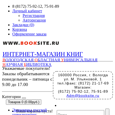
8 (8172) 75-92-12, 75-91-89
Личный кабинет
Регистрация
Авторизация
Закладки (0)
Корзина
Оформление заказа
ИНТЕРНЕТ-МАГАЗИН КНИГ
В
ОЛОГОДСКАЯ
О
БЛАСТНАЯ
У
НИВЕРСАЛЬНАЯ
Н
АУЧНАЯ
Б
ИБЛИОТЕКА
Уважаемые покупатели!
Заказы обрабатываются
160000 Россия, г. Вологда
понедельник – пятница с
ул. М. Ульяновой, 1
тел./факс: (8172) 21-17-69
9.00 до 17.00
Магазин:
(8172) 75-92-12, 75-91-89
Adm@booksite.ru
Категории
Товаров 0 (0.00руб.)
Экономика русской
Ваша корзина пуста!
цивилизации: