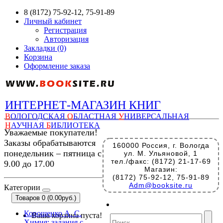
8 (8172) 75-92-12, 75-91-89
Личный кабинет
Регистрация
Авторизация
Закладки (0)
Корзина
Оформление заказа
ИНТЕРНЕТ-МАГАЗИН КНИГ
В
ОЛОГОДСКАЯ
О
БЛАСТНАЯ
У
НИВЕРСАЛЬНАЯ
Н
АУЧНАЯ
Б
ИБЛИОТЕКА
Уважаемые покупатели!
Заказы обрабатываются
160000 Россия, г. Вологда
понедельник – пятница с
ул. М. Ульяновой, 1
тел./факс: (8172) 21-17-69
9.00 до 17.00
Магазин:
(8172) 75-92-12, 75-91-89
Adm@booksite.ru
Категории
Товаров 0 (0.00руб.)
Корощенко А. С.
Ваша корзина пуста!
Химия: задания с