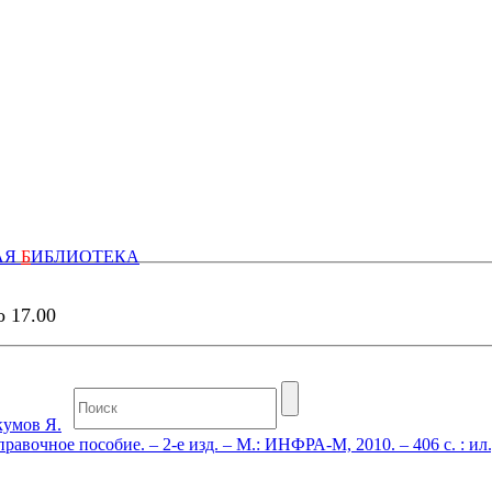
АЯ
Б
ИБЛИОТЕКА
о 17.00
умов Я.
вочное пособие. – 2-е изд. – М.: ИНФРА-М, 2010. – 406 с. : ил.,