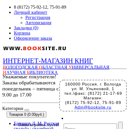
8 (8172) 75-92-12, 75-91-89
Личный кабинет
Регистрация
Авторизация
Закладки (0)
Корзина
Оформление заказа
ИНТЕРНЕТ-МАГАЗИН КНИГ
В
ОЛОГОДСКАЯ
О
БЛАСТНАЯ
У
НИВЕРСАЛЬНАЯ
Н
АУЧНАЯ
Б
ИБЛИОТЕКА
Уважаемые покупатели!
Заказы обрабатываются
160000 Россия, г. Вологда
понедельник – пятница с
ул. М. Ульяновой, 1
тел./факс: (8172) 21-17-69
9.00 до 17.00
Магазин:
(8172) 75-92-12, 75-91-89
Adm@booksite.ru
Категории
Товаров 0 (0.00руб.)
Балашов Д. М. Русская
Ваша корзина пуста!
свадьба : свадебный