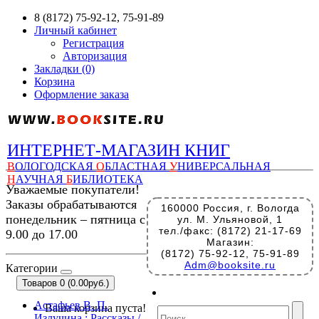
8 (8172) 75-92-12, 75-91-89
Личный кабинет
Регистрация
Авторизация
Закладки (0)
Корзина
Оформление заказа
ИНТЕРНЕТ-МАГАЗИН КНИГ
В
ОЛОГОДСКАЯ
О
БЛАСТНАЯ
У
НИВЕРСАЛЬНАЯ
Н
АУЧНАЯ
Б
ИБЛИОТЕКА
Уважаемые покупатели!
Заказы обрабатываются
160000 Россия, г. Вологда
понедельник – пятница с
ул. М. Ульяновой, 1
тел./факс: (8172) 21-17-69
9.00 до 17.00
Магазин:
(8172) 75-92-12, 75-91-89
Adm@booksite.ru
Категории
Товаров 0 (0.00руб.)
Астафьев В. П.
Ваша корзина пуста!
Излучина : Рассказы /