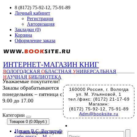
8 (8172) 75-92-12, 75-91-89
Личный кабинет
Регистрация
Авторизация
Закладки (0)
Корзина
Оформление заказа
ИНТЕРНЕТ-МАГАЗИН КНИГ
В
ОЛОГОДСКАЯ
О
БЛАСТНАЯ
У
НИВЕРСАЛЬНАЯ
Н
АУЧНАЯ
Б
ИБЛИОТЕКА
Уважаемые покупатели!
Заказы обрабатываются
160000 Россия, г. Вологда
понедельник – пятница с
ул. М. Ульяновой, 1
тел./факс: (8172) 21-17-69
9.00 до 17.00
Магазин:
(8172) 75-92-12, 75-91-89
Adm@booksite.ru
Категории
Товаров 0 (0.00руб.)
Нехаев В.С. Воспитай
Ваша корзина пуста!
себе друга. – М. :