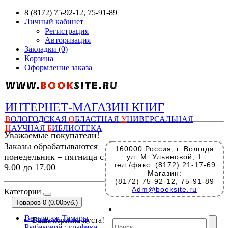
8 (8172) 75-92-12, 75-91-89
Личный кабинет
Регистрация
Авторизация
Закладки (0)
Корзина
Оформление заказа
ИНТЕРНЕТ-МАГАЗИН КНИГ
В
ОЛОГОДСКАЯ
О
БЛАСТНАЯ
У
НИВЕРСАЛЬНАЯ
Н
АУЧНАЯ
Б
ИБЛИОТЕКА
Уважаемые покупатели!
Заказы обрабатываются
160000 Россия, г. Вологда
понедельник – пятница с
ул. М. Ульяновой, 1
тел./факс: (8172) 21-17-69
9.00 до 17.00
Магазин:
(8172) 75-92-12, 75-91-89
Adm@booksite.ru
Категории
Товаров 0 (0.00руб.)
Вернисаж Тамары
Ваша корзина пуста!
Рыбаковой : графика,