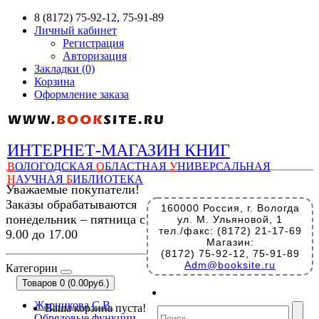
8 (8172) 75-92-12, 75-91-89
Личный кабинет
Регистрация
Авторизация
Закладки (0)
Корзина
Оформление заказа
ИНТЕРНЕТ-МАГАЗИН КНИГ
В
ОЛОГОДСКАЯ
О
БЛАСТНАЯ
У
НИВЕРСАЛЬНАЯ
Н
АУЧНАЯ
Б
ИБЛИОТЕКА
Уважаемые покупатели!
Заказы обрабатываются
160000 Россия, г. Вологда
понедельник – пятница с
ул. М. Ульяновой, 1
тел./факс: (8172) 21-17-69
9.00 до 17.00
Магазин:
(8172) 75-92-12, 75-91-89
Adm@booksite.ru
Категории
Товаров 0 (0.00руб.)
Жарникова С.В.
Ваша корзина пуста!
Обрядовые функции