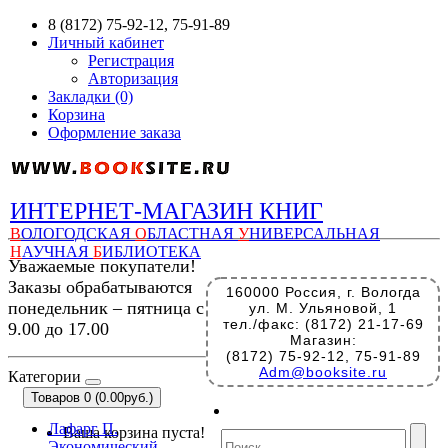
8 (8172) 75-92-12, 75-91-89
Личный кабинет
Регистрация
Авторизация
Закладки (0)
Корзина
Оформление заказа
ИНТЕРНЕТ-МАГАЗИН КНИГ
В
ОЛОГОДСКАЯ
О
БЛАСТНАЯ
У
НИВЕРСАЛЬНАЯ
Н
АУЧНАЯ
Б
ИБЛИОТЕКА
Уважаемые покупатели!
Заказы обрабатываются
160000 Россия, г. Вологда
понедельник – пятница с
ул. М. Ульяновой, 1
тел./факс: (8172) 21-17-69
9.00 до 17.00
Магазин:
(8172) 75-92-12, 75-91-89
Adm@booksite.ru
Категории
Товаров 0 (0.00руб.)
Лафарг П.
Ваша корзина пуста!
Экономический