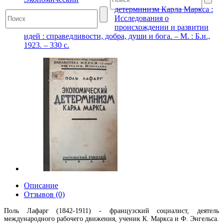
детерминизм Карла Маркса :
Исследования о
происхождении и развитии
идей : справедливости, добра, души и бога. – М. : Б.и.,
1923. – 330 с.
Описание
Отзывов (0)
Поль Лафарг (1842-1911) - французский социалист, деятель
международного рабочего движения, ученик К. Маркса и Ф. Энгельса.