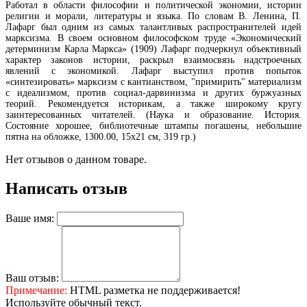
Работал в области философии и политической экономии, истории
религии и морали, литературы и языка. По словам В. Ленина, П.
Лафарг был одним из самых талантливых распространителей идей
марксизма. В своем основном философском труде «Экономический
детерминизм Карла Маркса» (1909) Лафарг подчеркнул объективный
характер законов истории, раскрыл взаимосвязь надстроечных
явлений с экономикой. Лафарг выступил против попыток
«синтезировать» марксизм с кантианством, "примирить" материализм
с идеализмом, против социал-дарвинизма и других буржуазных
теорий. Рекомендуется историкам, а также широкому кругу
заинтересованных читателей. (Наука и образование. История.
Состояние хорошее, библиотечные штампы погашены, небольшие
пятна на обложке, 1300.00, 15х21 см, 319 гр.)
Нет отзывов о данном товаре.
Написать отзыв
Ваше имя:
Ваш отзыв:
Примечание:
HTML разметка не поддерживается!
Используйте обычный текст.