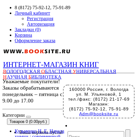
8 (8172) 75-92-12, 75-91-89
Личный кабинет
Регистрация
Авторизация
Закладки (0)
Корзина
Оформление заказа
ИНТЕРНЕТ-МАГАЗИН КНИГ
В
ОЛОГОДСКАЯ
О
БЛАСТНАЯ
У
НИВЕРСАЛЬНАЯ
Н
АУЧНАЯ
Б
ИБЛИОТЕКА
Уважаемые покупатели!
Заказы обрабатываются
160000 Россия, г. Вологда
понедельник – пятница с
ул. М. Ульяновой, 1
тел./факс: (8172) 21-17-69
9.00 до 17.00
Магазин:
(8172) 75-92-12, 75-91-89
Adm@booksite.ru
Категории
Товаров 0 (0.00руб.)
Кузьменко Н. Е. Начала
Ваша корзина пуста!
химии : современный