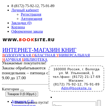
8 (8172) 75-92-12, 75-91-89
Личный кабинет
Регистрация
Авторизация
Закладки (0)
Корзина
Оформление заказа
ИНТЕРНЕТ-МАГАЗИН КНИГ
В
ОЛОГОДСКАЯ
О
БЛАСТНАЯ
У
НИВЕРСАЛЬНАЯ
Н
АУЧНАЯ
Б
ИБЛИОТЕКА
Уважаемые покупатели!
Заказы обрабатываются
160000 Россия, г. Вологда
понедельник – пятница с
ул. М. Ульяновой, 1
тел./факс: (8172) 21-17-69
9.00 до 17.00
Магазин:
(8172) 75-92-12, 75-91-89
Adm@booksite.ru
Категории
Товаров 0 (0.00руб.)
Аржанов С.П.
Ваша корзина пуста!
Занимательная