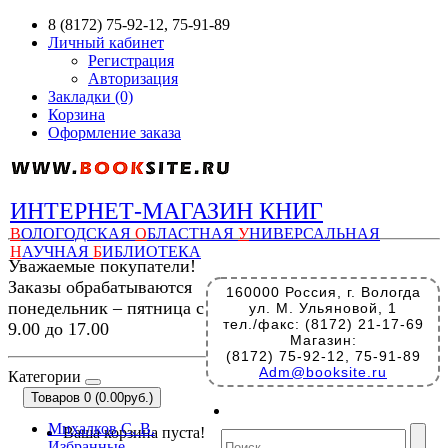
8 (8172) 75-92-12, 75-91-89
Личный кабинет
Регистрация
Авторизация
Закладки (0)
Корзина
Оформление заказа
ИНТЕРНЕТ-МАГАЗИН КНИГ
В
ОЛОГОДСКАЯ
О
БЛАСТНАЯ
У
НИВЕРСАЛЬНАЯ
Н
АУЧНАЯ
Б
ИБЛИОТЕКА
Уважаемые покупатели!
Заказы обрабатываются
160000 Россия, г. Вологда
понедельник – пятница с
ул. М. Ульяновой, 1
тел./факс: (8172) 21-17-69
9.00 до 17.00
Магазин:
(8172) 75-92-12, 75-91-89
Adm@booksite.ru
Категории
Товаров 0 (0.00руб.)
Михалков С. В.
Ваша корзина пуста!
Избранные