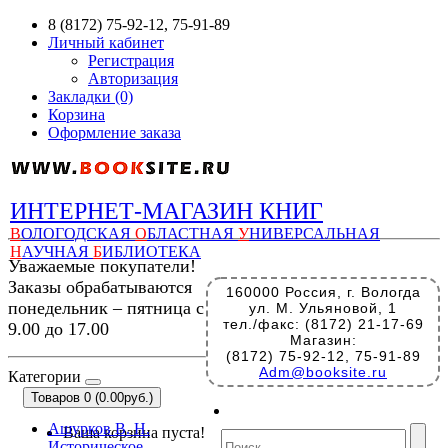
8 (8172) 75-92-12, 75-91-89
Личный кабинет
Регистрация
Авторизация
Закладки (0)
Корзина
Оформление заказа
ИНТЕРНЕТ-МАГАЗИН КНИГ
В
ОЛОГОДСКАЯ
О
БЛАСТНАЯ
У
НИВЕРСАЛЬНАЯ
Н
АУЧНАЯ
Б
ИБЛИОТЕКА
Уважаемые покупатели!
Заказы обрабатываются
160000 Россия, г. Вологда
понедельник – пятница с
ул. М. Ульяновой, 1
тел./факс: (8172) 21-17-69
9.00 до 17.00
Магазин:
(8172) 75-92-12, 75-91-89
Adm@booksite.ru
Категории
Товаров 0 (0.00руб.)
Ашурков В. Н.
Ваша корзина пуста!
Историческое