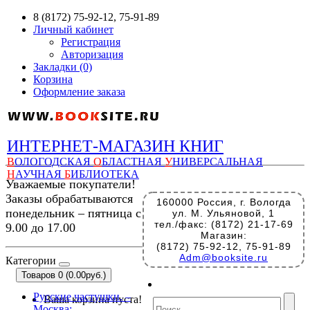
8 (8172) 75-92-12, 75-91-89
Личный кабинет
Регистрация
Авторизация
Закладки (0)
Корзина
Оформление заказа
ИНТЕРНЕТ-МАГАЗИН КНИГ
В
ОЛОГОДСКАЯ
О
БЛАСТНАЯ
У
НИВЕРСАЛЬНАЯ
Н
АУЧНАЯ
Б
ИБЛИОТЕКА
Уважаемые покупатели!
Заказы обрабатываются
160000 Россия, г. Вологда
понедельник – пятница с
ул. М. Ульяновой, 1
тел./факс: (8172) 21-17-69
9.00 до 17.00
Магазин:
(8172) 75-92-12, 75-91-89
Adm@booksite.ru
Категории
Товаров 0 (0.00руб.)
Русские частушки. –
Ваша корзина пуста!
Москва: