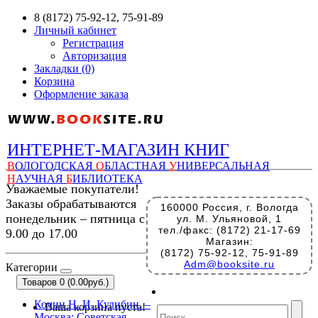
8 (8172) 75-92-12, 75-91-89
Личный кабинет
Регистрация
Авторизация
Закладки (0)
Корзина
Оформление заказа
ИНТЕРНЕТ-МАГАЗИН КНИГ
В
ОЛОГОДСКАЯ
О
БЛАСТНАЯ
У
НИВЕРСАЛЬНАЯ
Н
АУЧНАЯ
Б
ИБЛИОТЕКА
Уважаемые покупатели!
Заказы обрабатываются
160000 Россия, г. Вологда
понедельник – пятница с
ул. М. Ульяновой, 1
тел./факс: (8172) 21-17-69
9.00 до 17.00
Магазин:
(8172) 75-92-12, 75-91-89
Adm@booksite.ru
Категории
Товаров 0 (0.00руб.)
Кочин Н. И. Кулибин. –
Ваша корзина пуста!
Москва: Советская