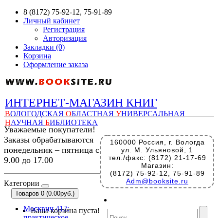
8 (8172) 75-92-12, 75-91-89
Личный кабинет
Регистрация
Авторизация
Закладки (0)
Корзина
Оформление заказа
ИНТЕРНЕТ-МАГАЗИН КНИГ
В
ОЛОГОДСКАЯ
О
БЛАСТНАЯ
У
НИВЕРСАЛЬНАЯ
Н
АУЧНАЯ
Б
ИБЛИОТЕКА
Уважаемые покупатели!
Заказы обрабатываются
160000 Россия, г. Вологда
понедельник – пятница с
ул. М. Ульяновой, 1
тел./факс: (8172) 21-17-69
9.00 до 17.00
Магазин:
(8172) 75-92-12, 75-91-89
Adm@booksite.ru
Категории
Товаров 0 (0.00руб.)
Москвич 412:
Ваша корзина пуста!
практическое