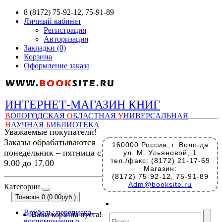
8 (8172) 75-92-12, 75-91-89
Личный кабинет
Регистрация
Авторизация
Закладки (0)
Корзина
Оформление заказа
ИНТЕРНЕТ-МАГАЗИН КНИГ
В
ОЛОГОДСКАЯ
О
БЛАСТНАЯ
У
НИВЕРСАЛЬНАЯ
Н
АУЧНАЯ
Б
ИБЛИОТЕКА
Уважаемые покупатели!
Заказы обрабатываются
160000 Россия, г. Вологда
понедельник – пятница с
ул. М. Ульяновой, 1
тел./факс: (8172) 21-17-69
9.00 до 17.00
Магазин:
(8172) 75-92-12, 75-91-89
Adm@booksite.ru
Категории
Товаров 0 (0.00руб.)
Врубель: переписка,
Ваша корзина пуста!
воспоминания о