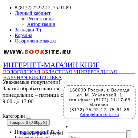
8 (8172) 75-92-12, 75-91-89
Личный кабинет
Регистрация
Авторизация
Закладки (0)
Корзина
Оформление заказа
ИНТЕРНЕТ-МАГАЗИН КНИГ
В
ОЛОГОДСКАЯ
О
БЛАСТНАЯ
У
НИВЕРСАЛЬНАЯ
Н
АУЧНАЯ
Б
ИБЛИОТЕКА
Уважаемые покупатели!
Заказы обрабатываются
160000 Россия, г. Вологда
понедельник – пятница с
ул. М. Ульяновой, 1
тел./факс: (8172) 21-17-69
9.00 до 17.00
Магазин:
(8172) 75-92-12, 75-91-89
Adm@booksite.ru
Категории
Товаров 0 (0.00руб.)
Никифоровский В. А.
Ваша корзина пуста!
Рождение новой