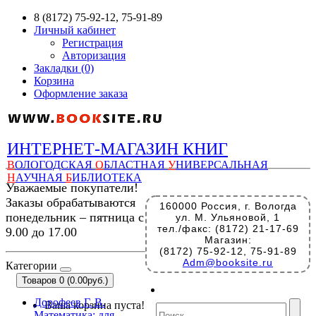
8 (8172) 75-92-12, 75-91-89
Личный кабинет
Регистрация
Авторизация
Закладки (0)
Корзина
Оформление заказа
ИНТЕРНЕТ-МАГАЗИН КНИГ
В
ОЛОГОДСКАЯ
О
БЛАСТНАЯ
У
НИВЕРСАЛЬНАЯ
Н
АУЧНАЯ
Б
ИБЛИОТЕКА
Уважаемые покупатели!
Заказы обрабатываются
160000 Россия, г. Вологда
понедельник – пятница с
ул. М. Ульяновой, 1
тел./факс: (8172) 21-17-69
9.00 до 17.00
Магазин:
(8172) 75-92-12, 75-91-89
Adm@booksite.ru
Категории
Товаров 0 (0.00руб.)
Дорофеев Г. В.
Ваша корзина пуста!
Математика: для