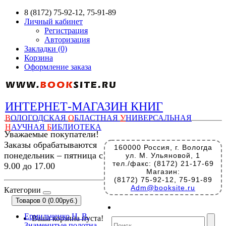
8 (8172) 75-92-12, 75-91-89
Личный кабинет
Регистрация
Авторизация
Закладки (0)
Корзина
Оформление заказа
ИНТЕРНЕТ-МАГАЗИН КНИГ
В
ОЛОГОДСКАЯ
О
БЛАСТНАЯ
У
НИВЕРСАЛЬНАЯ
Н
АУЧНАЯ
Б
ИБЛИОТЕКА
Уважаемые покупатели!
Заказы обрабатываются
160000 Россия, г. Вологда
понедельник – пятница с
ул. М. Ульяновой, 1
тел./факс: (8172) 21-17-69
9.00 до 17.00
Магазин:
(8172) 75-92-12, 75-91-89
Adm@booksite.ru
Категории
Товаров 0 (0.00руб.)
Ермильченко Н. В.
Ваша корзина пуста!
Знаменитые полотна