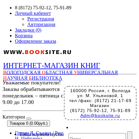
8 (8172) 75-92-12, 75-91-89
Личный кабинет
Регистрация
Авторизация
Закладки (0)
Корзина
Оформление заказа
ИНТЕРНЕТ-МАГАЗИН КНИГ
В
ОЛОГОДСКАЯ
О
БЛАСТНАЯ
У
НИВЕРСАЛЬНАЯ
Н
АУЧНАЯ
Б
ИБЛИОТЕКА
Уважаемые покупатели!
Заказы обрабатываются
160000 Россия, г. Вологда
понедельник – пятница с
ул. М. Ульяновой, 1
тел./факс: (8172) 21-17-69
9.00 до 17.00
Магазин:
(8172) 75-92-12, 75-91-89
Adm@booksite.ru
Категории
Товаров 0 (0.00руб.)
Гримм Я. Сказки / Рис.
Ваша корзина пуста!
Н. Цейтлина. –