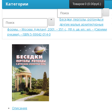
Категории
Товаров 0 (0.00руб.)
Ваша корзина пуста!
Беседки, перголы, ротонды и
другие малые архитектурные
формы. – Москва: Аделант, 2001. – 351 с., [8] л. цв. ил.: ил. – (Своими
руками). – ISBN 5-93642-014-0
Описание