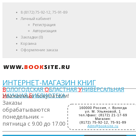
8 (8172) 75-92-12, 75-91-89
Личный кабинет
Регистрация
Авторизация
Закладки (0)
Корзина
Оформление заказа
ИНТЕРНЕТ-МАГАЗИН КНИГ
В
ОЛОГОДСКАЯ
О
БЛАСТНАЯ
У
НИВЕРСАЛЬНАЯ
Н
АУЧНАЯ
Б
ИБЛИОТЕКА
Уважаемые покупатели!
Заказы
обрабатываются
160000 Россия, г. Вологда
ул. М. Ульяновой, 1
понедельник –
тел./факс: (8172) 21-17-69
Магазин:
пятница с 9.00 до 17.00
(8172) 75-92-12, 75-91-89
Adm@booksite.ru