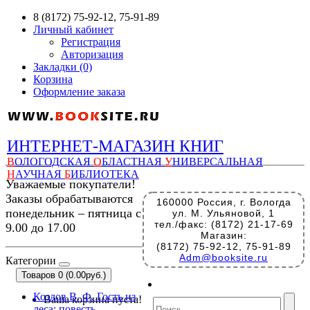
8 (8172) 75-92-12, 75-91-89
Личный кабинет
Регистрация
Авторизация
Закладки (0)
Корзина
Оформление заказа
ИНТЕРНЕТ-МАГАЗИН КНИГ
В
ОЛОГОДСКАЯ
О
БЛАСТНАЯ
У
НИВЕРСАЛЬНАЯ
Н
АУЧНАЯ
Б
ИБЛИОТЕКА
Уважаемые покупатели!
Заказы обрабатываются
160000 Россия, г. Вологда
понедельник – пятница с
ул. М. Ульяновой, 1
тел./факс: (8172) 21-17-69
9.00 до 17.00
Магазин:
(8172) 75-92-12, 75-91-89
Adm@booksite.ru
Категории
Товаров 0 (0.00руб.)
Козлов В. Ф. Гость из
Ваша корзина пуста!
леса: повесть. –