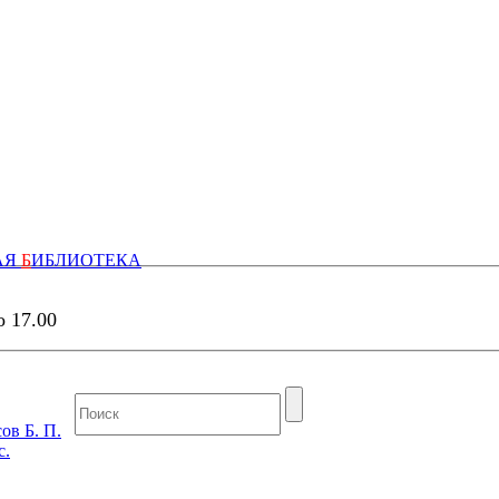
АЯ
Б
ИБЛИОТЕКА
о 17.00
ов Б. П.
с.