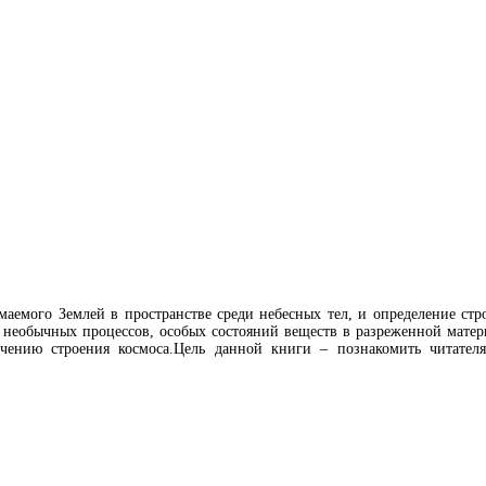
имаемого Землей в пространстве среди небесных тел, и определение ст
необычных процессов, особых состояний веществ в разреженной матери
ению строения космоса.Цель данной книги – познакомить читателя