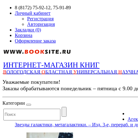
8 (8172) 75-92-12, 75-91-89
Личный кабинет
Регистрация
Авторизация
Закладки (0)
Корзина
Оформление заказа
ИНТЕРНЕТ-МАГАЗИН КНИГ
В
ОЛОГОДСКАЯ
О
БЛАСТНАЯ
У
НИВЕРСАЛЬНАЯ
Н
АУЧН
Уважаемые покупатели!
Заказы обрабатываются понедельник – пятница с 9.00 д
Категории
Агек
Звезды галактики, метагалактики. – Изд. 3-е, перераб. и до