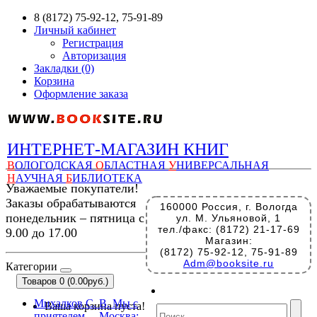
8 (8172) 75-92-12, 75-91-89
Личный кабинет
Регистрация
Авторизация
Закладки (0)
Корзина
Оформление заказа
ИНТЕРНЕТ-МАГАЗИН КНИГ
В
ОЛОГОДСКАЯ
О
БЛАСТНАЯ
У
НИВЕРСАЛЬНАЯ
Н
АУЧНАЯ
Б
ИБЛИОТЕКА
Уважаемые покупатели!
Заказы обрабатываются
160000 Россия, г. Вологда
понедельник – пятница с
ул. М. Ульяновой, 1
тел./факс: (8172) 21-17-69
9.00 до 17.00
Магазин:
(8172) 75-92-12, 75-91-89
Adm@booksite.ru
Категории
Товаров 0 (0.00руб.)
Михалков С. В. Мы с
Ваша корзина пуста!
приятелем. – Москва: