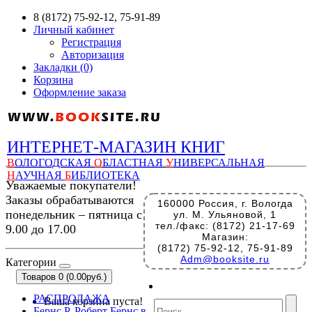
8 (8172) 75-92-12, 75-91-89
Личный кабинет
Регистрация
Авторизация
Закладки (0)
Корзина
Оформление заказа
ИНТЕРНЕТ-МАГАЗИН КНИГ
В
ОЛОГОДСКАЯ
О
БЛАСТНАЯ
У
НИВЕРСАЛЬНАЯ
Н
АУЧНАЯ
Б
ИБЛИОТЕКА
Уважаемые покупатели!
Заказы обрабатываются
160000 Россия, г. Вологда
понедельник – пятница с
ул. М. Ульяновой, 1
тел./факс: (8172) 21-17-69
9.00 до 17.00
Магазин:
(8172) 75-92-12, 75-91-89
Adm@booksite.ru
Категории
Товаров 0 (0.00руб.)
РАСПРОДАЖА
Ваша корзина пуста!
Бернс Р. Роберт Бернс в