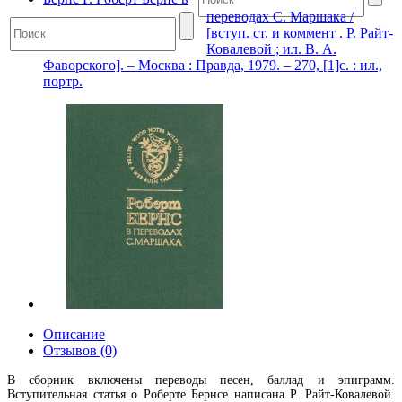
переводах С. Маршака /
[вступ. ст. и коммент . Р. Райт-
Ковалевой ; ил. В. А.
Фаворского]. – Москва : Правда, 1979. – 270, [1]с. : ил.,
портр.
Описание
Отзывов (0)
В сборник включены переводы песен, баллад и эпиграмм.
Вступительная статья о Роберте Бернсе написана Р. Райт-Ковалевой.