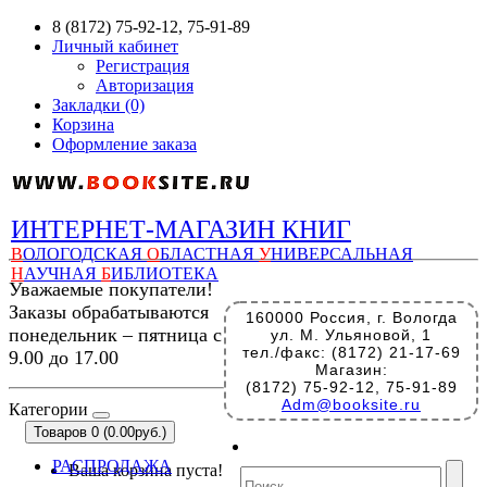
8 (8172) 75-92-12, 75-91-89
Личный кабинет
Регистрация
Авторизация
Закладки (0)
Корзина
Оформление заказа
ИНТЕРНЕТ-МАГАЗИН КНИГ
В
ОЛОГОДСКАЯ
О
БЛАСТНАЯ
У
НИВЕРСАЛЬНАЯ
Н
АУЧНАЯ
Б
ИБЛИОТЕКА
Уважаемые покупатели!
Заказы обрабатываются
160000 Россия, г. Вологда
понедельник – пятница с
ул. М. Ульяновой, 1
тел./факс: (8172) 21-17-69
9.00 до 17.00
Магазин:
(8172) 75-92-12, 75-91-89
Adm@booksite.ru
Категории
Товаров 0 (0.00руб.)
РАСПРОДАЖА
Ваша корзина пуста!