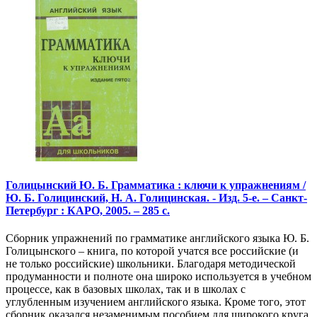
Голицынский Ю. Б. Грамматика : ключи к упражнениям /
Ю. Б. Голицинский, Н. А. Голицинская. - Изд. 5-е. – Санкт-
Петербург : КАРО, 2005. – 285 с.
Сборник упражнений по грамматике английского языка Ю. Б.
Голицынского – книга, по которой учатся все российские (и
не только российские) школьники. Благодаря методической
продуманности и полноте она широко используется в учебном
процессе, как в базовых школах, так и в школах с
углубленным изучением английского языка. Кроме того, этот
сборник оказался незаменимым пособием для широкого круга