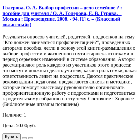
Голерова, О. А. Выбор профессии – дело семейное ? :
пособие для учителя / О. А. Голерова, Е. В. Гурова. –
Москва : Просвещение, 2008. - 94, [1] с. – (Классный
«классный»)
Результаты опросов учителей, родителей, подростков на тему
"Кто должен заниматься профориентацией?", проведенных
авторами пособия, легли в основу этой книги-размышления о
выборе профессии и жизненного пути старшеклассниками в
период серьезных изменений в системе образования. Авторы
рассматривают роль каждого из участников этого процесса:
что могут и должны сделать учителя, какова роль семьи, какая
ответственность лежит на подростках. Даются практические
рекомендации педагогам, предлагаются анкеты и методики,
которые помогут классному руководителю организовать
профориентационную работу с подростками и подготовиться
к родительскому собранию на эту тему. Состояние : Хорошее.
(Библиотечные штампы погашены)
Наличие: 1
Цена: 50.00руб.
Купить