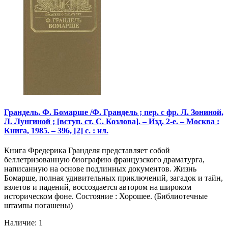
Грандель, Ф. Бомарше /Ф. Грандель ; пер. с фр. Л. Зониной,
Л. Лунгиной ; [вступ. ст. С. Козлова]. – Изд. 2-е. – Москва :
Книга, 1985. – 396, [2] с. : ил.
Книга Фредерика Гранделя представляет собой
беллетризованную биографию французского драматурга,
написанную на основе подлинных документов. Жизнь
Бомарше, полная удивительных приключений, загадок и тайн,
взлетов и падений, воссоздается автором на широком
историческом фоне. Состояние : Хорошее. (Библиотечные
штампы погашены)
Наличие: 1