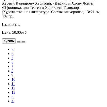
Херея и Каллирон» Харитона, «Дафнис и Хлоя» Лонга,
«Эфиопика, или Теаген и Хариклея» Гелиодора.
(Художественная литература. Состояние хорошее, 13х21 см,
482 гр.)
Наличие: 1
Цена: 50.00руб.
Купить
|<
<
5
6
7
8
9
10
11
12
13
>
>|