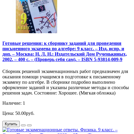
Готовые решения: к сборнику заданий для проведения
письменного экзамена по алгебре: 9 класс. – Изд. испр. и
доп. – Москва: Н. Л. Н.: Издательский Дом Рученькиных,
2002. – 400 с. – (Проверь себя сам). – ISBN 5-93814-009-9
Сборник решений экзаменационных работ предназначен для
оказания помощи учащимся в подготовке к письменному
экзамену по алгебре. В сборнике подробно выполнено
оформление заданий и указаны различные методы и способы
решения задач. Состояние: Хорошее. (Мягкая обложка)
Наличие: 1
Цена: 50.00руб.
Купить