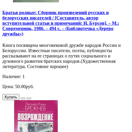
Братья родные: Сборник произведений русских и
белорусских писателей / [Составитель, автор
вступительной статьи и примечаний: И. Бурсов]. – М.:
Современник, 1986. – 494 с. – (Библиотечка «Дерево
дружбы»)
Книга посвящена многовековой дружбе народов России и
Белоруссии. Известные писатели, поэты, публицисты
рассказывают на ее страницах о путях социального и
духовного развития братских народов.(Художественная
литература. Состояние хорошее)
Наличие: 1
Цена: 50.00руб.
Купить