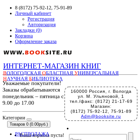
8 (8172) 75-92-12, 75-91-89
Личный кабинет
Регистрация
Авторизация
Закладки (0)
Корзина
Оформление заказа
ИНТЕРНЕТ-МАГАЗИН КНИГ
В
ОЛОГОДСКАЯ
О
БЛАСТНАЯ
У
НИВЕРСАЛЬНАЯ
Н
АУЧНАЯ
Б
ИБЛИОТЕКА
Уважаемые покупатели!
Заказы обрабатываются
160000 Россия, г. Вологда
понедельник – пятница с
ул. М. Ульяновой, 1
тел./факс: (8172) 21-17-69
9.00 до 17.00
Магазин:
(8172) 75-92-12, 75-91-89
Adm@booksite.ru
Категории
Товаров 0 (0.00руб.)
РАСПРОДАЖА
Ваша корзина пуста!