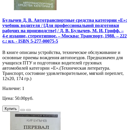
Булычев Д. В. Автотранспортные средства категории «Е»:
учебник водителя / [Для профессиональной подготовки
рабочих на производстве] / Д. В. Булычев, М. И. Грифф. –
4-е издание, стереотипное. – Москва: Транспорт, 1988. – 222
с.: ил. - ISBN 5-277-00075-5
В книге описаны устройства, техническое обслуживание и
основные приемы вождения автопоездов. Предназначен для
учащихся ПТУ и подготовки водителей грузовых
автомобилей категории «Е».(Техническая литература.
Транспорт, состояние удовлетворительное, мягкий переплет,
12х20, 174 гр.)
Наличие: 1
Цена: 50.00руб.
Купить