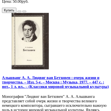
Цена: 50.00руб.
Купить
Альшванг А. А. Людвиг ван Бетховен : очерк жизни и
творчества. – Изд. 5-е. – Москва : Музыка, 1977. – 447 с. :
нот., 1 л. ил.. – (Классики мировой музыкальной культуры)
Монография "Людвиг ван Бетховен" А. А. Альшванга
представляет собой очерк жизни и творчества великого
немецкого композитора, сыгравшего исключительно важную
роль в истории мировой музыкальной культуры. Являясь