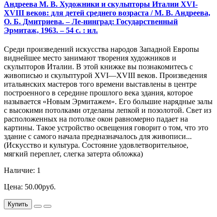
Андреева М. В. Художники и скульпторы Италии XVI-
XVIII веков: для детей среднего возраста / М. В. Андреева,
О. Б. Дмитриева. – Ле-нинград: Государственный
Эрмитаж, 1963. – 54 с. : ил.
Среди произведений искусства народов Западной Европы
виднейшее место занимают творения художников и
скульпторов Италии. В этой книжке вы познакомитесь с
живописью и скульптурой XVI—XVIII веков. Произведения
итальянских мастеров того времени выставлены в центре
построенного в середине прошлого века здания, которое
называется «Новым Эрмитажем». Его большие нарядные залы
с высокими потолками отделаны лепкой и позолотой. Свет из
расположенных на потолке окон равномерно падает на
картины. Такое устройство освещения говорит о том, что это
здание с самого начала предназначалось для живописи...
(Искусство и культура. Состояние удовлетворительное,
мягкий переплет, слегка затерта обложка)
Наличие: 1
Цена: 50.00руб.
Купить