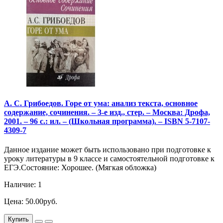
А. С. Грибоедов. Горе от ума: анализ текста, основное
содержание, сочинения. – 3-е изд., стер. – Москва: Дрофа,
2001. – 96 с.: ил. – (Школьная программа). – ISBN 5-7107-
4309-7
Данное издание может быть использовано при подготовке к
уроку литературы в 9 классе и самостоятельной подготовке к
ЕГЭ.Состояние: Хорошее. (Мягкая обложка)
Наличие: 1
Цена: 50.00руб.
Купить