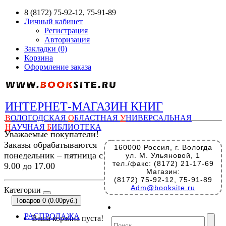
8 (8172) 75-92-12, 75-91-89
Личный кабинет
Регистрация
Авторизация
Закладки (0)
Корзина
Оформление заказа
ИНТЕРНЕТ-МАГАЗИН КНИГ
В
ОЛОГОДСКАЯ
О
БЛАСТНАЯ
У
НИВЕРСАЛЬНАЯ
Н
АУЧНАЯ
Б
ИБЛИОТЕКА
Уважаемые покупатели!
Заказы обрабатываются
160000 Россия, г. Вологда
понедельник – пятница с
ул. М. Ульяновой, 1
тел./факс: (8172) 21-17-69
9.00 до 17.00
Магазин:
(8172) 75-92-12, 75-91-89
Adm@booksite.ru
Категории
Товаров 0 (0.00руб.)
РАСПРОДАЖА
Ваша корзина пуста!