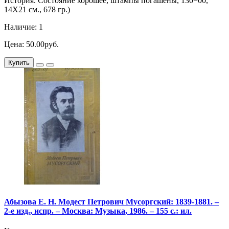
История. Состояние хорошее, штампы погашены, 130=00,
14Х21 см., 678 гр.)
Наличие: 1
Цена: 50.00руб.
Купить
Абызова Е. Н. Модест Петрович Мусоргский: 1839-1881. –
2-е изд., испр. – Москва: Музыка, 1986. – 155 с.: ил.