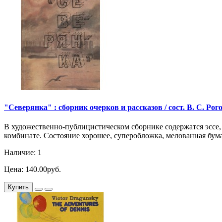
"Северянка" : сборник очерков и рассказов / сост. В. С. Рогов.
В художественно-публицистическом сборнике содержатся эссе,
комбинате. Состояние хорошее, суперобложка, мелованная бума
Наличие: 1
Цена: 140.00руб.
Купить