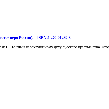
олотое перо России). – ISBN 5-270-01289-8
х лет. Это гимн несокрушимому духу русского крестьянства, кот