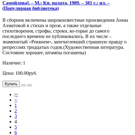
Самойлова]. – М.: Кн. палата, 1989. – 381 с.: ил. –
(Популярная библиотека)
В сборник включены широкоизвестные произведения Анны
Ахматовой в стихах и прозе, а также отдельные
стихотворения, строфы, строки, ко-торые до самого
последнего времени не публиковались. В их числе –
знаменитый «Реквием», запечатлевший страшную правду о
репрессиях тридцатых годов.(Художественная литература.
Состояние хорошее, штампы погашены)
Наличие: 1
Цена: 100.00руб.
Купить
|<
<
1
2
3
4
5
6