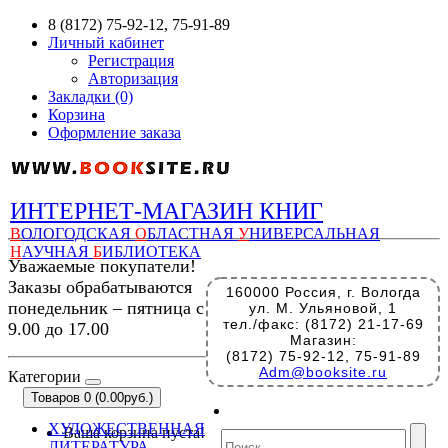
8 (8172) 75-92-12, 75-91-89
Личный кабинет
Регистрация
Авторизация
Закладки (0)
Корзина
Оформление заказа
ИНТЕРНЕТ-МАГАЗИН КНИГ
В
ОЛОГОДСКАЯ
О
БЛАСТНАЯ
У
НИВЕРСАЛЬНАЯ
Н
АУЧНАЯ
Б
ИБЛИОТЕКА
Уважаемые покупатели!
Заказы обрабатываются
160000 Россия, г. Вологда
понедельник – пятница с
ул. М. Ульяновой, 1
тел./факс: (8172) 21-17-69
9.00 до 17.00
Магазин:
(8172) 75-92-12, 75-91-89
Adm@booksite.ru
Категории
Товаров 0 (0.00руб.)
ХУДОЖЕСТВЕННАЯ
Ваша корзина пуста!
ЛИТЕРАТУРА