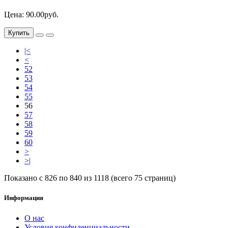
Цена: 90.00руб.
Купить
|<
<
52
53
54
55
56
57
58
59
60
>
>|
Показано с 826 по 840 из 1118 (всего 75 страниц)
Информация
О нас
Условия конфиденциальности