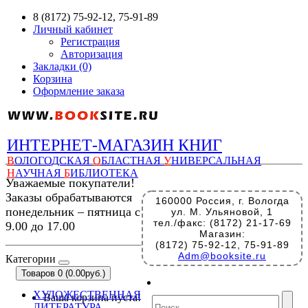
8 (8172) 75-92-12, 75-91-89
Личный кабинет
Регистрация
Авторизация
Закладки (0)
Корзина
Оформление заказа
ИНТЕРНЕТ-МАГАЗИН КНИГ
В
ОЛОГОДСКАЯ
О
БЛАСТНАЯ
У
НИВЕРСАЛЬНАЯ
Н
АУЧНАЯ
Б
ИБЛИОТЕКА
Уважаемые покупатели!
Заказы обрабатываются
160000 Россия, г. Вологда
понедельник – пятница с
ул. М. Ульяновой, 1
тел./факс: (8172) 21-17-69
9.00 до 17.00
Магазин:
(8172) 75-92-12, 75-91-89
Adm@booksite.ru
Категории
Товаров 0 (0.00руб.)
ХУДОЖЕСТВЕННАЯ
Ваша корзина пуста!
ЛИТЕРАТУРА