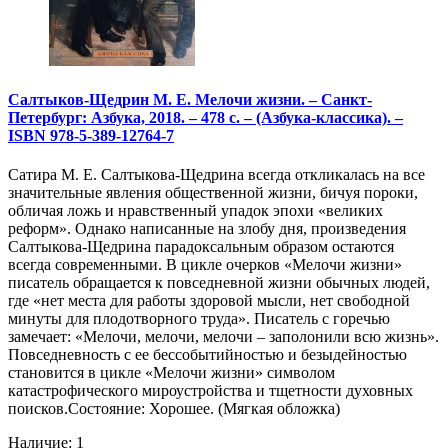
Салтыков-Щедрин М. Е. Мелочи жизни. – Санкт-
Петербург: Азбука, 2018. – 478 с. – (Азбука-классика). –
ISBN 978-5-389-12764-7
Сатира М. Е. Салтыкова-Щедрина всегда откликалась на все
значительные явления общественной жизни, бичуя пороки,
обличая ложь и нравственный упадок эпохи «великих
реформ». Однако написанные на злобу дня, произведения
Салтыкова-Щедрина парадоксальным образом остаются
всегда современными. В цикле очерков «Мелочи жизни»
писатель обращается к повседневной жизни обычных людей,
где «нет места для работы здоровой мысли, нет свободной
минуты для плодотворного труда». Писатель с горечью
замечает: «Мелочи, мелочи, мелочи – заполонили всю жизнь».
Повседневность с ее бессобытийностью и безыдейностью
становится в цикле «Мелочи жизни» символом
катастрофического мироустройства и тщетности духовных
поисков.Состояние: Хорошее. (Мягкая обложка)
Наличие: 1