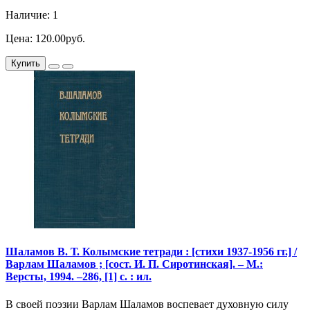
Наличие: 1
Цена: 120.00руб.
Купить
Шаламов В. Т. Колымские тетради : [стихи 1937-1956 гг.] /
Варлам Шаламов ; [сост. И. П. Сиротинская]. – М.:
Версты, 1994. –286, [1] с. : ил.
В своей поэзии Варлам Шаламов воспевает духовную силу