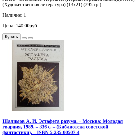
(Художественная литература) (13х21) (295 гр.)
Наличие: 1
Цена: 140.00руб.
Купить
Шалимов А. И. Эстафета разума. – Москва: Молодая
гвардия, 1989. – 336 с. – (Библиотека советской
фантастики). – ISBN 5-235-00507-4