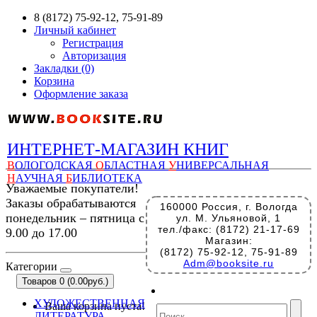
8 (8172) 75-92-12, 75-91-89
Личный кабинет
Регистрация
Авторизация
Закладки (0)
Корзина
Оформление заказа
ИНТЕРНЕТ-МАГАЗИН КНИГ
В
ОЛОГОДСКАЯ
О
БЛАСТНАЯ
У
НИВЕРСАЛЬНАЯ
Н
АУЧНАЯ
Б
ИБЛИОТЕКА
Уважаемые покупатели!
Заказы обрабатываются
160000 Россия, г. Вологда
понедельник – пятница с
ул. М. Ульяновой, 1
тел./факс: (8172) 21-17-69
9.00 до 17.00
Магазин:
(8172) 75-92-12, 75-91-89
Adm@booksite.ru
Категории
Товаров 0 (0.00руб.)
ХУДОЖЕСТВЕННАЯ
Ваша корзина пуста!
ЛИТЕРАТУРА