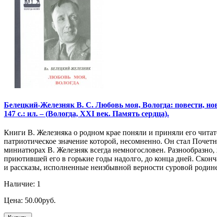
Белецкий-Железняк В. С. Любовь моя, Вологда: повести, новел
147 с.: ил. – (Вологда, XXI век. Память сердца).
Книги В. Железняка о родном крае поняли и приняли его читат
патриотическое значение которой, несомненно. Он стал Почет
миниатюрах В. Железняк всегда немногословен. Разнообразно,
приютившей его в горькие годы надолго, до конца дней. Скончал
и рассказы, исполненные неизбывной верности суровой родине
Наличие: 1
Цена: 50.00руб.