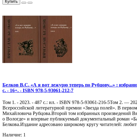
Купить
Белков В.С. «А я вот дежурю теперь по Рубцову...» : избранн
с. - 16+. - ISBN 978-5-93061-212-7
Том 1. - 2023. - 487 с.: ил. - ISBN 978-5-93061-216-5Том 2. — 
Всероссийской литературной премии «Звезда полей». В перво
Михайловича Рубцова.Второй том избранных произведений Вяч
о Вологде» и впервые публикуемый документальный роман «Бал
Белкова.Издание адресовано широкому кругу читателей: любител
Наличие: 1