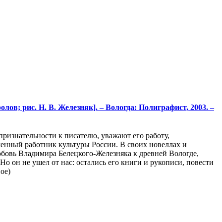
олов; рис. Н. В. Железняк]. – Вологда: Полиграфист, 2003. –
признательности к писателю, уважают его работу,
женный работник культуры России. В своих новеллах и
юбовь Владимира Белецкого-Железняка к древней Вологде,
Но он не ушел от нас: остались его книги и рукописи, повести
ое)