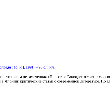
да : [б. и.], 1991. – 95 с. : ил.
(почти никем не замеченная «Повесть о Вологде» отличается ос
 в Японии; критические статьи о современной литературе. Но гл