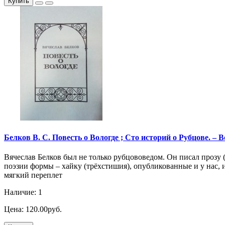
Купить
Белков В. С. Повесть о Вологде ; Сто историй о Рубцове. – Волог
Вячеслав Белков был не только рубцововедом. Он писал прозу 
поэзии формы – хайку (трёхстишия), опубликованные и у нас, и
мягкий переплет
Наличие: 1
Цена: 120.00руб.