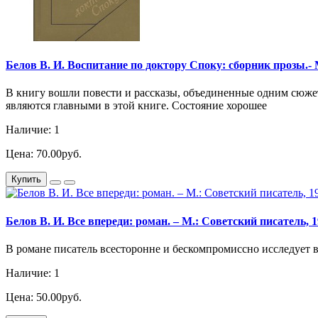
Белов В. И. Воспитание по доктору Споку: сборник прозы.- М
В книгу вошли повести и рассказы, объединенные одним сюже
являются главными в этой книге. Состояние хорошее
Наличие: 1
Цена: 70.00руб.
Купить
Белов В. И. Все впереди: роман. – М.: Советский писатель, 19
В романе писатель всесторонне и бескомпромиссно исследует в
Наличие: 1
Цена: 50.00руб.