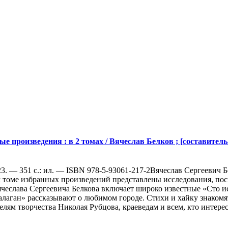
ые произведения : в 2 томах / Вячеслав Белков ; [составитель 
2023. — 351 с.: ил. — ISBN 978-5-93061-217-2Вячеслав Сергеевич 
м томе избранных произведений представлены исследования, по
еслава Сергеевича Белкова включает широко известные «Сто ист
аган» рассказывают о любимом городе. Стихи и хайку знакомят
ям творчества Николая Рубцова, краеведам и всем, кто интересу