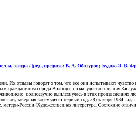
ла, этюды / [ред., предисл.: В. А. Оботуров; [худож. Э. В. Фр
ели. Их отзывы говорят о том, что все они испытывают чувство 
ным гражданином города Вологды, позже удостоен звания Заслу
 живописно, полнозвучно выплеснулась в этих произведениях л
ся он, завершая восемьдесят первый год, 28 октября 1984 года. 
, матери-России.(Художественная литература. Состояние отличн