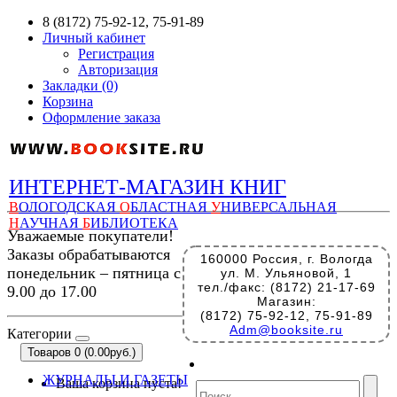
8 (8172) 75-92-12, 75-91-89
Личный кабинет
Регистрация
Авторизация
Закладки (0)
Корзина
Оформление заказа
ИНТЕРНЕТ-МАГАЗИН КНИГ
В
ОЛОГОДСКАЯ
О
БЛАСТНАЯ
У
НИВЕРСАЛЬНАЯ
Н
АУЧНАЯ
Б
ИБЛИОТЕКА
Уважаемые покупатели!
Заказы обрабатываются
160000 Россия, г. Вологда
понедельник – пятница с
ул. М. Ульяновой, 1
тел./факс: (8172) 21-17-69
9.00 до 17.00
Магазин:
(8172) 75-92-12, 75-91-89
Adm@booksite.ru
Категории
Товаров 0 (0.00руб.)
ЖУРНАЛЫ И ГАЗЕТЫ
Ваша корзина пуста!