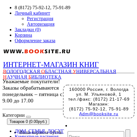
8 (8172) 75-92-12, 75-91-89
Личный кабинет
Регистрация
Авторизация
Закладки (0)
Корзина
Оформление заказа
ИНТЕРНЕТ-МАГАЗИН КНИГ
В
ОЛОГОДСКАЯ
О
БЛАСТНАЯ
У
НИВЕРСАЛЬНАЯ
Н
АУЧНАЯ
Б
ИБЛИОТЕКА
Уважаемые покупатели!
Заказы обрабатываются
160000 Россия, г. Вологда
понедельник – пятница с
ул. М. Ульяновой, 1
тел./факс: (8172) 21-17-69
9.00 до 17.00
Магазин:
(8172) 75-92-12, 75-91-89
Adm@booksite.ru
Категории
Товаров 0 (0.00руб.)
ДОМ, СЕМЬЯ, ДОСУГ
Ваша корзина пуста!
Комнатные растения