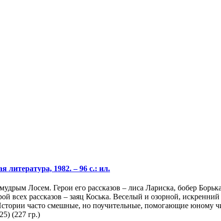
 литература, 1982. – 96 с.: ил.
удрым Лосем. Герои его рассказов – лиса Лариска, бобер Борька
рой всех рассказов – заяц Коська. Веселый и озорной, искренн
 Истории часто смешные, но поучительные, помогающие юному ч
5) (227 гр.)