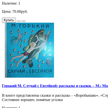
Наличие: 1
Цена: 70.00руб.
Купить
Горький М. Случай с Евсейкой: рассказы и сказки. – М.: Мал
В книге представлены сказки и рассказы – «Воробьишко», «Слу
Состояние хорошее, помятые уголки
Наличие: 1