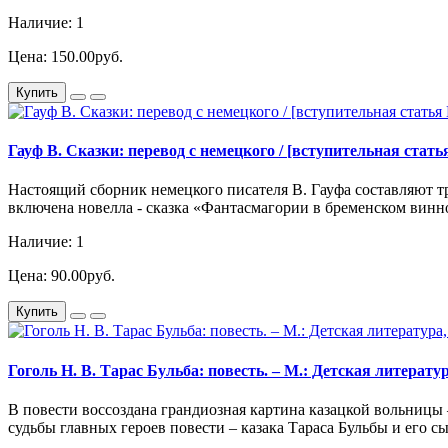
Наличие: 1
Цена: 150.00руб.
Купить
Гауф В. Сказки: перевод с немецкого / [вступительная статья
Настоящий сборник немецкого писателя В. Гауфа составляют т
включена новелла - сказка «Фантасмагории в бременском винно
Наличие: 1
Цена: 90.00руб.
Купить
Гоголь Н. В. Тарас Бульба: повесть. – М.: Детская литератур
В повести воссоздана грандиозная картина казацкой вольницы
судьбы главных героев повести – казака Тараса Бульбы и его с