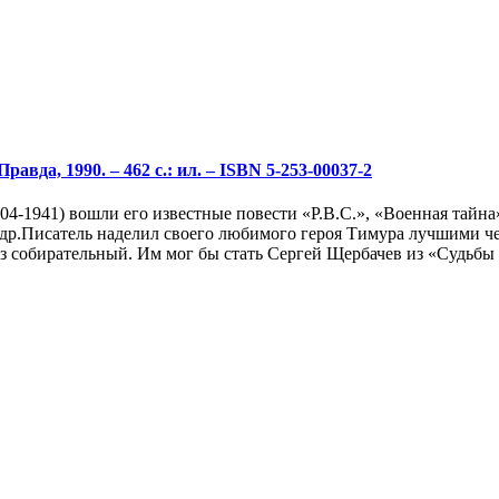
авда, 1990. – 462 с.: ил. – ISBN 5-253-00037-2
04-1941) вошли его известные повести «Р.В.С.», «Военная тайна
др.Писатель наделил своего любимого героя Тимура лучшими че
аз собирательный. Им мог бы стать Сергей Щербачев из «Судьбы