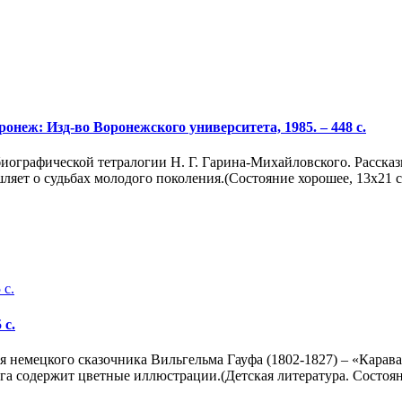
неж: Изд-во Воронежского университета, 1985. – 448 с.
ографической тетралогии Н. Г. Гарина-Михайловского. Рассказыв
яет о судьбах молодого поколения.(Состояние хорошее, 13х21 см
 с.
я немецкого сказочника Вильгельма Гауфа (1802-1827) – «Кара
а содержит цветные иллюстрации.(Детская литература. Состоян