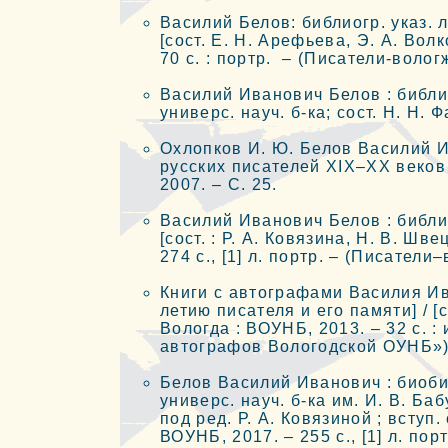
Василий Белов: библиогр. указ. ли
[сост. Е. Н. Арефьева, Э. А. Вол
70 с. : портр. – (Писатели-волог
Василий Иванович Белов : библиог
универс. науч. б-ка; cост. Н. Н. 
Охлопков И. Ю. Белов Василий И
русских писателей XIX–XX веков :
2007. – С. 25.
Василий Иванович Белов : библиог
[сост. : Р. А. Ковязина, Н. В. Шв
274 с., [1] л. портр. – (Писатели
Книги с автографами Василия Ива
летию писателя и его памяти] / [со
Вологда : ВОУНБ, 2013. – 32 с. :
автографов Вологодской ОУНБ»)
Белов Василий Иванович : биоби
универс. науч. б-ка им. И. В. Баб
под ред. Р. А. Ковязиной ; вступ. 
ВОУНБ, 2017. – 255 с., [1] л. пор