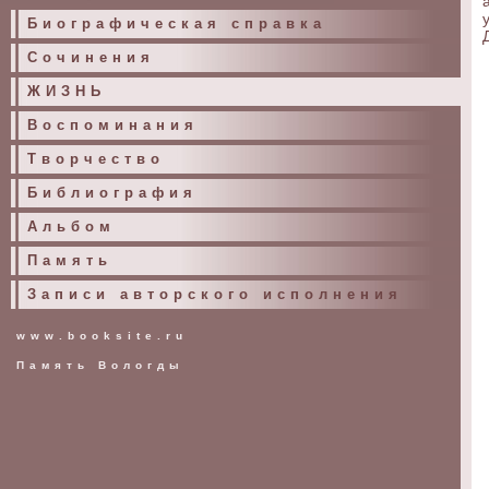
Биографическая справка
Сочинения
ЖИЗНЬ
Воспоминания
Творчество
Библиография
Альбом
Память
Записи авторского исполнения
www.booksite.ru
Память Вологды