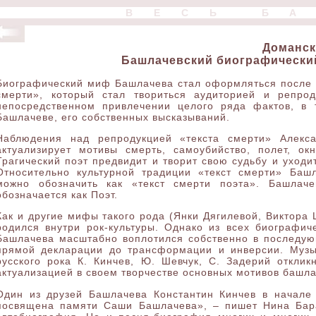
ВЕСЬ Б
Доманск
Башлачевский биографический
Биографический миф Башлачева стал оформляться после ги
смерти», который стал твориться аудиторией и репро
непосредственном привлечении целого ряда фактов, в 
Башлачеве, его собственных высказываний.
Наблюдения над репродукцией «текста смерти» Алекса
актуализирует мотивы смерть, самоубийство, полет, о
Трагический поэт предвидит и творит свою судьбу и уходит
Относительно культурной традиции «текст смерти» Баш
можно обозначить как «текст смерти поэта». Башлаче
обозначается как Поэт.
Как и другие мифы такого рода (Янки Дягилевой, Виктора
родился внутри рок-культуры. Однако из всех биографи
Башлачева масштабно воплотился собственно в последующ
прямой декларации до трансформации и инверсии. Музы
русского рока К. Кинчев, Ю. Шевчук, С. Задерий отклик
актуализацией в своем творчестве основных мотивов башла
Один из друзей Башлачева Константин Кинчев в начале
посвящена памяти Саши Башлачева», – пишет Нина Бара