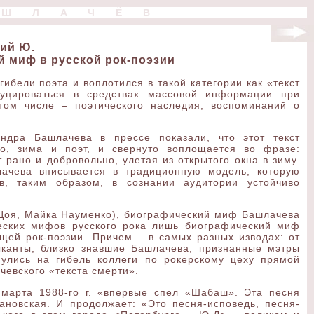
АШЛАЧЁВ
ий Ю.
 миф в русской рок-поэзии
бели поэта и воплотился в такой категории как «текст
дуцироваться в средствах массовой информации при
том числе – поэтического наследия, воспоминаний о
ндра Башлачева в прессе показали, что этот текст
кно, зима и поэт, и свернуто воплощается во фразе:
 рано и добровольно, улетая из открытого окна в зиму.
лачева вписывается в традиционную модель, которую
в, таким образом, в сознании аудитории устойчиво
 Цоя, Майка Науменко), биографический миф Башлачева
ческих мифов русского рока лишь биографический миф
ей рок-поэзии. Причем – в самых разных изводах: от
канты, близко знавшие Башлачева, признанные мэтры
нулись на гибель коллеги по рокерскому цеху прямой
чевского «текста смерти».
 марта 1988-го г. «впервые спел «Шабаш». Эта песня
новская. И продолжает: «Это песня-исповедь, песня-