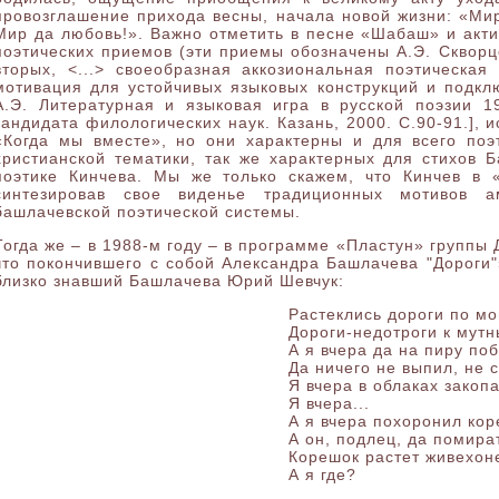
провозглашение прихода весны, начала новой жизни: «Мир 
Мир да любовь!». Важно отметить в песне «Шабаш» и акт
поэтических приемов (эти приемы обозначены А.Э. Скворцо
вторых, <...> своеобразная аккозиональная поэтическая 
мотивация для устойчивых языковых конструкций и подкл
А.Э. Литературная и языковая игра в русской поэзии 19
кандидата филологических наук. Казань, 2000. С.90-91.], 
«Когда мы вместе», но они характерны и для всего поэ
христианской тематики, так же характерных для стихов 
поэтике Кинчева. Мы же только скажем, что Кинчев в 
синтезировав свое виденье традиционных мотивов а
башлачевской поэтической системы.
Тогда же – в 1988-м году – в программе «Пластун» группы
что покончившего с собой Александра Башлачева "Дороги"» 
близко знавший Башлачева Юрий Шевчук:
Растеклись дороги по мо
Дороги-недотроги к мут
А я вчера да на пиру по
Да ничего не выпил, не 
Я вчера в облаках закопа
Я вчера...
А я вчера похоронил кор
А он, подлец, да помира
Корешок растет живехоне
А я где?