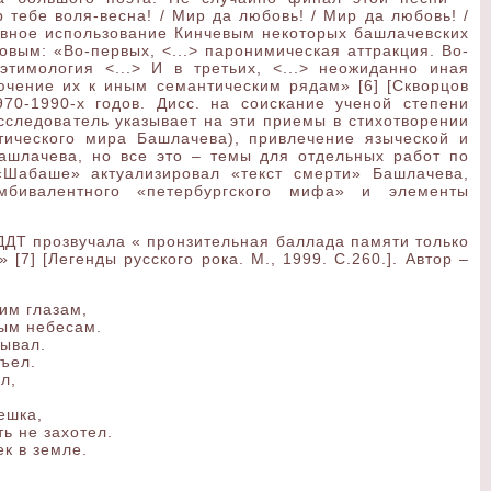
тебе воля-весна! / Мир да любовь! / Мир да любовь! /
ивное использование Кинчевым некоторых башлачевских
вым: «Во-первых, <...> паронимическая аттракция. Во-
этимология <...> И в третьих, <...> неожиданно иная
ючение их к иным семантическим рядам» [6] [Скворцов
70-1990-х годов. Дисс. на соискание ученой степени
исследователь указывает на эти приемы в стихотворении
тического мира Башлачева), привлечение языческой и
Башлачева, но все это – темы для отдельных работ по
«Шабаше» актуализировал «текст смерти» Башлачева,
мбивалентного «петербургского мифа» и элементы
 ДДТ прозвучала « пронзительная баллада памяти только
[7] [Легенды русского рока. М., 1999. С.260.]. Автор –
им глазам,
ным небесам.
бывал.
съел.
л,
ешка,
ть не захотел.
к в земле.