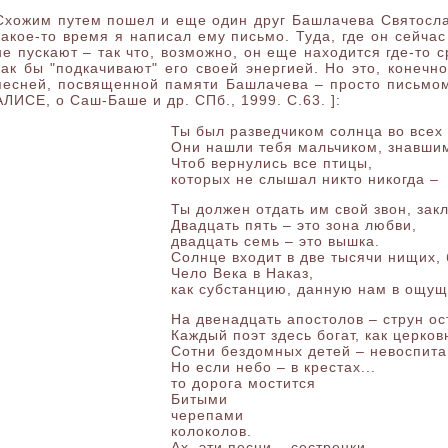
Схожим путем пошел и еще один друг Башлачева Святосла
какое-то время я написал ему письмо. Туда, где он сейчас
не пускают – так что, возможно, он еще находится где-то с
как бы "подкачивают" его своей энергией. Но это, конечн
песней, посвященной памяти Башлачева – просто письмом 
АЛИСЕ, о Саш-Баше и др. СПб., 1999. С.63. ]:
Ты был разведчиком солнца во всех 
Они нашли тебя мальчиком, знавшим
Чтоб вернулись все птицы,
которых не слышал никто никогда –
Ты должен отдать им свой звон, зак
Двадцать пять – это зона любви,
двадцать семь – это вышка.
Солнце входит в две тысячи нищих, 
Чело Века в Наказ,
как субстанцию, данную нам в ощущ
На двенадцать апостолов – струн ос
Каждый поэт здесь богат, как церков
Сотни бездомных детей – невоспитан
Но если небо – в крестах...
то дорога мостится
Битыми
черепами
колоколов.
Ах, эти песни – сестренки,