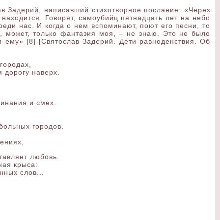
в Задерий, написавший стихотворное послание: «Через
 находится. Говорят, самоубийц пятнадцать лет на небо
реди нас. И когда о нем вспоминают, поют его песни, то
о, может, только фантазия моя, – не знаю. Это не было
ему» [8] [Святослав Задерий. Дети равноденствия. Об
городах,
 дорогу наверх.
линания и смех.
больных городов.
ениях,
тавляет любовь.
ная крыса:
ных слов...