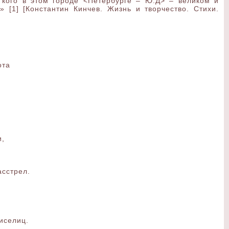
 кого в этом городе <Петербурге – Ю.Д> – великом и
 [1] [Константин Кинчев. Жизнь и творчество. Стихи.
ота
и,
асстрел.
виселиц.