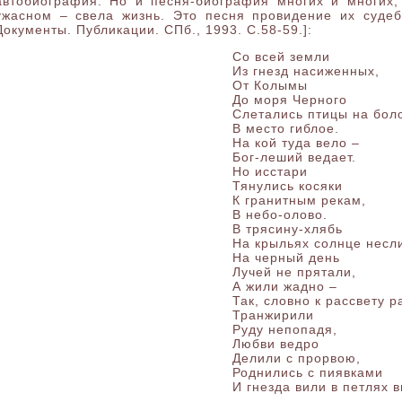
автобиография. Но и песня-биография многих и многих,
ужасном – свела жизнь. Это песня провидение их судеб»
Документы. Публикации. СПб., 1993. С.58-59.]:
Со всей земли
Из гнезд насиженных,
От Колымы
До моря Черного
Слетались птицы на бол
В место гиблое.
На кой туда вело –
Бог-леший ведает.
Но исстари
Тянулись косяки
К гранитным рекам,
В небо-олово.
В трясину-хлябь
На крыльях солнце несл
На черный день
Лучей не прятали,
А жили жадно –
Так, словно к рассвету р
Транжирили
Руду непопадя,
Любви ведро
Делили с прорвою,
Роднились с пиявками
И гнезда вили в петлях 