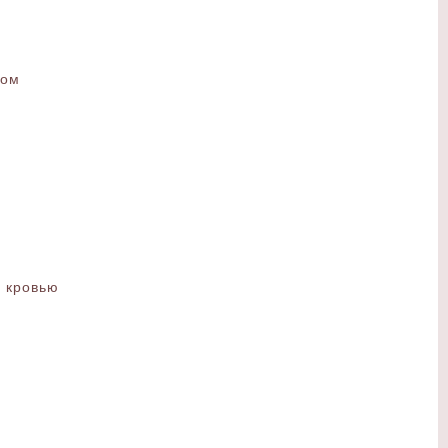
ком
и кровью