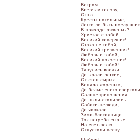
Ветрам
Вверяли голову,
Огню –
Кресты нательные,
Легко ли быть послушни
В приходе ряженых?
Христос с тобой.
Великий каверзник!
Стакан с тобой,
Великий трезвенник!
Любовь с тобой,
Великий пакостник!
Любовь с тобой!
Тянулись косяки
Да жрали легкие,
От стен сырых
Воняло жареным,
Да белые снега сверкал
Солнцеприношения.
Да ныли-скалились
Собаки-нелюди,
Да чавкала
Зима-блокадница.
Так погреба сырые
На свет-волю
Отпускали весну.
Шабаш!