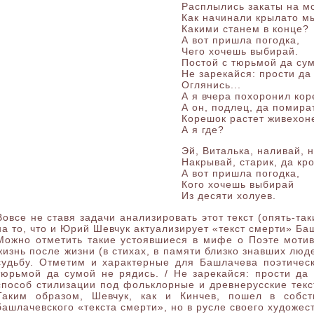
Расплылись закаты на м
Как начинали крылато м
Какими станем в конце?
А вот пришла погодка,
Чего хочешь выбирай.
Постой с тюрьмой да сум
Не зарекайся: прости да
Оглянись...
А я вчера похоронил кор
А он, подлец, да помира
Корешок растет живехоне
А я где?
Эй, Виталька, наливай, 
Накрывай, старик, да кро
А вот пришла погодка,
Кого хочешь выбирай
Из десяти холуев.
Вовсе не ставя задачи анализировать этот текст (опять-та
на то, что и Юрий Шевчук актуализирует «текст смерти» Баш
Можно отметить такие устоявшиеся в мифе о Поэте мотив
жизнь после жизни (в стихах, в памяти близко знавших люд
судьбу. Отметим и характерные для Башлачева поэтиче
тюрьмой да сумой не рядись. / Не зарекайся: прости да 
способ стилизации под фольклорные и древнерусские текс
Таким образом, Шевчук, как и Кинчев, пошел в собст
башлачевского «текста смерти», но в русле своего художес