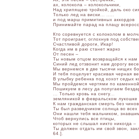
ах, колокола – колокольчики,
Над хрипящею тройкой, даль око си
Только лед на виски... .....
и под марш примитивных аккордов
Принимайте парад на плацу всеросс
Кто соревнуется с колоколом в молч
Тот проиграет, оглохнув под собстве
Счастливой дороги, Икар!
Когда им в раю станет жарко
От песен –
Ты новым отцом возвращайся к нам 
Синий лед отзвонит нам дорогу весе
Мы вернемся в две тысячи нищих бо
И тебя поцелует красивая черная в
В улыбку ребенка под хохот седых к
Мы пройдемся чертями по каменной
Пошикуем в лесу да попугаем бездар
... Только кровь на снегу...
земляникой в февральском лукошке
К нам гражданская смерть без чинов
Ты был разведчиком солнца во всех 
Они нашли тебя мальчиком, знавшим
Чтоб вернулись все птицы,
которых не слышал никто никогда –
Ты должен отдать им свой звон, закл
64.].