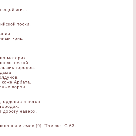
яющей зги...
ийской тоски.
ании –
нный крик.
на материк.
ннею течкой.
льших городов.
едьма
олдунов.
 коже Арбата,
ных ворон...
 –
, орденов и погон.
городах.
 дорогу наверх.
инанья и смех [9] [Там же. С.63-