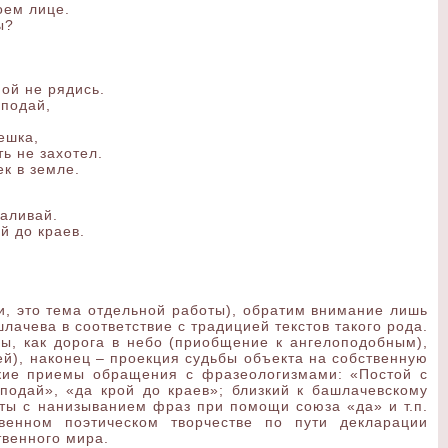
оем лице.
ы?
ой не рядись.
 подай,
ешка,
ть не захотел.
к в земле.
наливай.
й до краев.
ки, это тема отдельной работы), обратим внимание лишь
лачева в соответствие с традицией текстов такого рода.
ы, как дорога в небо (приобщение к ангелоподобным),
ей), наконец – проекция судьбы объекта на собственную
ские приемы обращения с фразеологизмами: «Постой с
подай», «да крой до краев»; близкий к башлачевскому
ты с нанизыванием фраз при помощи союза «да» и т.п.
венном поэтическом творчестве по пути декларации
твенного мира.