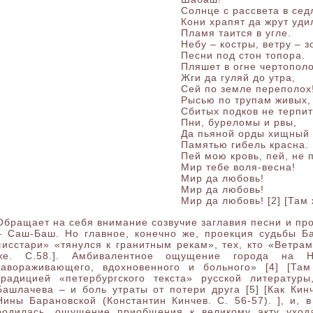
Солнце с рассвета в сед
Кони храпят да жрут уди
Пламя таится в угле.
Небу – костры, ветру – 
Песни под стон топора.
Пляшет в огне чертопол
Жги да гуляй до утра,
Сей по земле переполох
Рысью по трупам живых,
Сбитых подков не терпит
Пни, буреломы и рвы,
Да пьяной орды хищный 
Памятью гибель красна.
Пей мою кровь, пей, не 
Мир тебе воля-весна!
Мир да любовь!
Мир да любовь!
Мир да любовь! [2] [Там 
Обращает на себя внимание созвучие заглавия песни и пр
– Саш-Баш. Но главное, конечно же, проекция судьбы Ба
«исстари» «тянулся к гранитным рекам», тех, кто «Ветрам 
же. С.58.]. Амбивалентное ощущение города на Не
завораживающего, вдохновенного и больного» [4] [Там
традицией «петербургского текста» русской литератур
Башлачева – и боль утраты от потери друга [5] [Как Ки
Нины Барановской (Константин Кинчев. С. 56-57). ], и, 
родилась, ощущение приобщения к великому акту уход