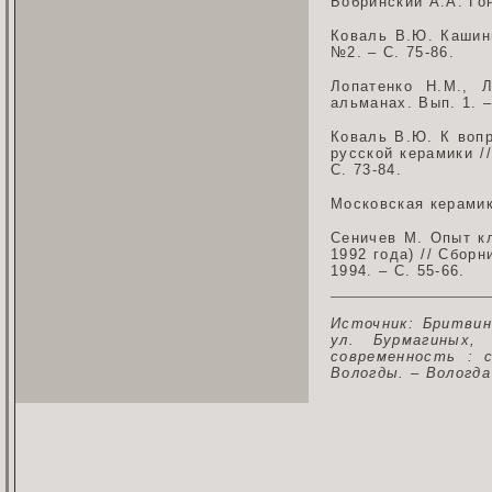
Бобринский А.А. Го
Коваль В.Ю. Кашинн
№2. – С. 75-86.
Лопатенко Н.М., Л
альманах. Вып. 1. –
Коваль В.Ю. К вопр
русской керамики /
С. 73-84.
Московская керамик
Сеничев М. Опыт к
1992 года) // Сбор
1994. – С. 55-66.
Источник: Бритвин
ул. Бурмагиных,
современность : с
Вологды. – Вологда