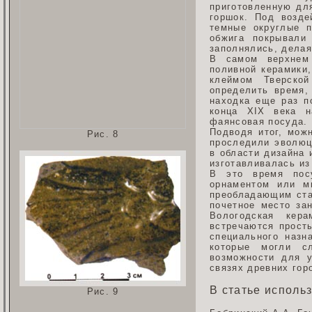
приготовленную дл
горшок. Под возде
темные округлые 
обжига покрывали
заполнялись, дела
В самом верхнем 
поливной керамики
клеймом Тверско
определить время,
находка еще раз п
конца XIX века н
фаянсовая посуда.
Подводя итог, мож
Рис. 8
проследили эволюц
в области дизайна 
изготавливалась из
В это время пос
орнаментом или м
преобладающим стан
почетное место зан
Вологодская кер
встречаются прост
специального назн
которые могли с
возможности для у
связях древних гор
В статье исполь
Рис. 9