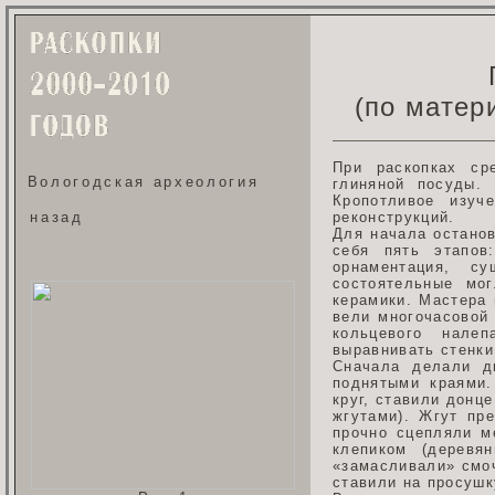
(по матер
При раскопках ср
Вологодская археология
глиняной посуды.
Кропотливое изуч
назад
реконструкций.
Для начала останов
себя пять этапов
орнаментация, с
состоятельные мо
керамики. Мастера 
вели многочасовой
кольцевого нале
выравнивать стенки
Сначала делали д
поднятыми краями.
круг, ставили донц
жгутами). Жгут пр
прочно сцепляли м
клепиком (деревя
«замасливали» смоч
ставили на просушк