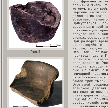
600 фрагментов к
слабым обжигом. М
которую могли добы
Верхние части сос
делал загиб края в
встречено немног
Присутствует нес
удвоенная и тройна
орнаментации пре
сосудов нет, в ос
стенках сосудов и 
При разборке брев
отличающийся от пр
изломе, снаружи по
Рис.4
Это так называе
производилась в П
поступать со второ
средневековых Ри
находка, которая 
яме. Орнамент на н
гончарной керамик
лепной керамики у 
Более трех тысяч 
Этот слой порадова
возможно, детская 
как солонки обычн
очень дорогим прод
Еще одна необычна
особое хозяйстве
процеживания жидко