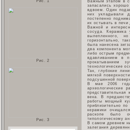
Рис. 1
Важным этапом в со
запасались хорошо
вдвоем. Один пода
них укладывали д
постепенно поднима
их остывать в печи
Важной и интересн
сосуда. Керамика 
вылепленного, н
горизонтально, та
была нанесена зигз
два компонента мог
либо острым предм
вдавливанием в п
Рис. 2
прокатыванием з
технологические о
Так, глубокие лин
мягкой поверхности
подсушенной повер
В мае 2006 года
археологические р
представительная 
века. В предшеств
работы мощный ку
приблизительно по
керамики очищалс
раскопе было об
типологическому ан
Рис. 3
В самом древнем ни
залегания деревянн