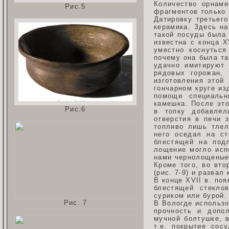
Количество орнаме
Рис.5
фрагментов только 
Датировку третьего
керамика. Здесь н
такой посуды была 
известна с конца X
уместно коснуться
почему она была та
удачно имитируют
рядовых горожан,
изготовления этой
гончарном круге из
помощи специальн
камешка. После это
Рис.6
в топку добавлял
отверстия в печи 
топливо лишь тлел
него оседал на ст
блестящей на под
лощение могло исп
нами чернолощеные 
Кроме того, во вто
(рис. 7-9) и развал
В конце XVII в. по
блестящей стекло
суриком или бурой.
Рис. 7
В Вологде использо
прочность и допо
мучной болтушке, в
т.е. покрытие сос