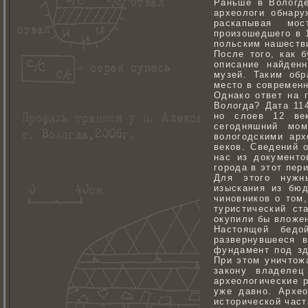
Раньше в Вологде
археологи обнар
раскапывая мос
произошедшего в 
польским нашестви
После того, как 
описание найден
музей. Таким обр
место в современ
Однако ответ на 
Вологда? Дата 11
но слоев 12 век
сегодняшний мо
вологодскими арх
веков. Сведений 
нас из документо
города в этот пер
Для этого нужны
изыскания из бюд
чиновников о том
туристический ст
окупили бы вложен
Настоящей бедо
развернувшееся 
фундамент под зд
При этом уничтож
закону владелец
археологические 
уже давно. Архе
исторической част