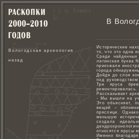
В Волог
Исторические нах
Вологодская археология
то, что это одна 
Среди найденных
назад
латинская буква N
приезжали иностра
города обнаружен
Дойдя до слоя кон
под руководством
Три яруса брев
ремонтировалась.
Рассказывает арх
- Мы вышли на уч
Это объясняет, 
вещей – обломки
пряслице. Однак
меньшую историч
создала идеаль
дендрохронологич
относятся ярусы м
Именно благодаря